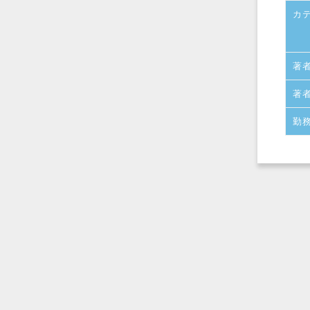
カ
著
著
勤