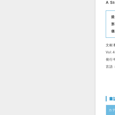
A St
提
形
価
文献
Vol.
発行
言語
書
カ