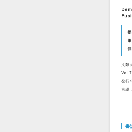
Demo
Fus
提
形
価
文献
Vol.
発行
言語
書