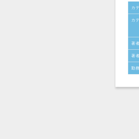
カ
カ
著
著
勤