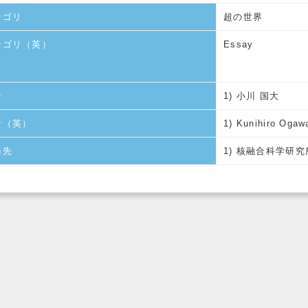
テゴリ
超の世界
テゴリ（英）
Essay
者
1) 小川 国大
者（英）
1) Kunihiro Ogaw
務先
1) 核融合科学研究