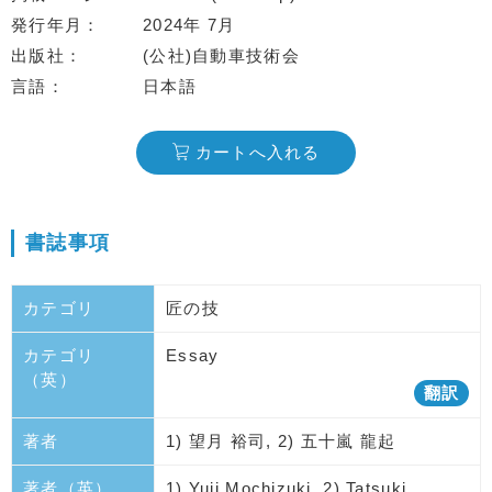
発行年月
2024年 7月
出版社
(公社)自動車技術会
言語
日本語
カートへ入れる
書誌事項
カテゴリ
匠の技
カテゴリ
Essay
（英）
翻訳
著者
1) 望月 裕司, 2) 五十嵐 龍起
著者（英）
1) Yuji Mochizuki, 2) Tatsuki