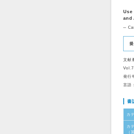
Use 
and 
─ Ca
提
文献
Vol.
発行
言語
書
カ
カ
（