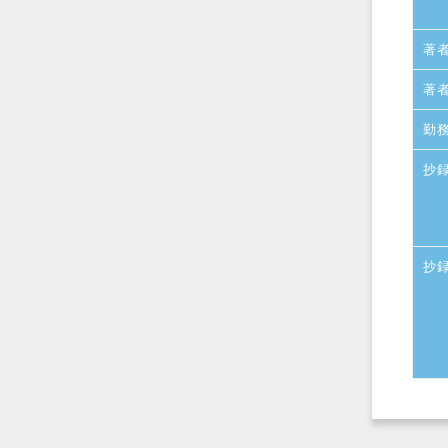
著
著
勤
抄
抄