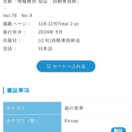
文献・情報種別
会誌「自動車技術」
Vol.78
No.9
掲載ページ
118-119(Total 2 p)
発行年月
2024年 9月
出版社
(公社)自動車技術会
言語
日本語
カートへ入れる
書誌事項
カテゴリ
超の世界
カテゴリ（英）
Essay
翻訳