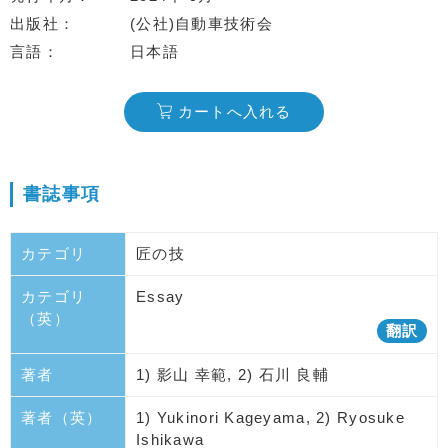
出版社
(公社)自動車技術会
言語
日本語
カートへ入れる
書誌事項
カテゴリ
匠の技
カテゴリ
Essay
（英）
翻訳
著者
1) 影山 幸範, 2) 石川 良輔
著者（英）
1) Yukinori Kageyama, 2) Ryosuke
Ishikawa