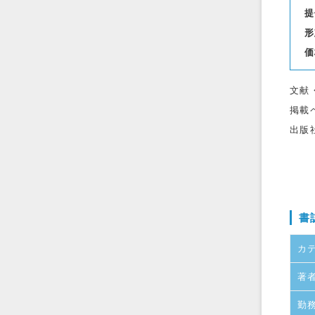
提
形
価
文献
掲載
出版
書
カ
著
勤