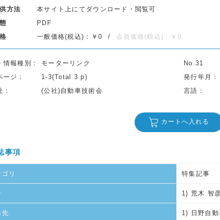
供方法
本サイト上にてダウンロード・閲覧可
態
PDF
格
一般価格(税込)：￥0
会員価格(税込)：￥0
・情報種別
モーターリンク
No.31
ページ
1-3(Total 3 p)
発行年月
社
(公社)自動車技術会
言語
カートへ入れる
誌事項
テゴリ
特集記事
者
1) 荒木 智
務先
1) 日野自