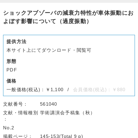
ショックアブゾーバの減衰力特性が車体振動にお
よぼす影響について（過度振動）
提供方法
本サイト上にてダウンロード・閲覧可
形態
PDF
価格
一般価格(税込)：￥1,100
会員価格(税込)：￥880
文献番号
561040
文献・情報種別
学術講演会予稿集（秋）
No.2
掲載ページ
145-153(Total 9 p)