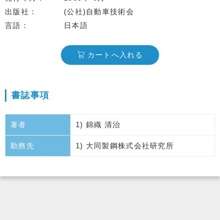
出版社
(公社)自動車技術会
言語
日本語
カートへ入れる
書誌事項
著者
1) 錦織 清治
勤務先
1) 大同製鋼株式会社研究所