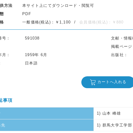
供方法
本サイト上にてダウンロード・閲覧可
態
PDF
格
一般価格(税込)：￥1,100
会員価格(税込)：￥880
番号
591038
文献・情報
掲載ページ
年月
1959年 6月
出版社
日本語
カートへ入れる
誌事項
者
1) 山本 峰雄
務先
1) 群馬大学工学部