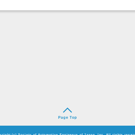
Page Top
yright (c) Society of Automotive Engineers of Japan, Inc. All rights reser