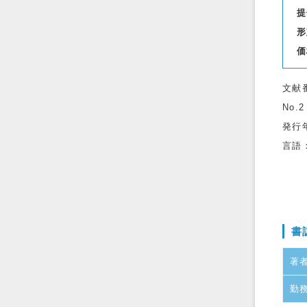
提
形
価
文献
No.2
発行
言語
書
著
勤