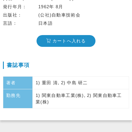
発行年月
1962年 8月
出版社
(公社)自動車技術会
言語
日本語
カートへ入れる
書誌事項
著者
1) 重田 清, 2) 中島 研二
勤務先
1) 関東自動車工業(株), 2) 関東自動車工
業(株)