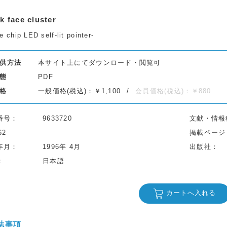
k face cluster
e chip LED self-lit pointer-
供方法
本サイト上にてダウンロード・閲覧可
態
PDF
格
一般価格(税込)：￥1,100
会員価格(税込)：￥880
番号
9633720
文献・情報
62
掲載ページ
年月
1996年 4月
出版社
日本語
カートへ入れる
誌事項