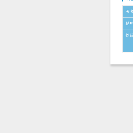
著
勤
抄