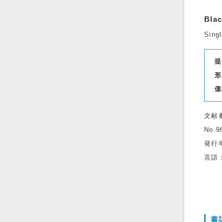
Blac
Singl
提
形
価
文献
No.9
発行
言語
書