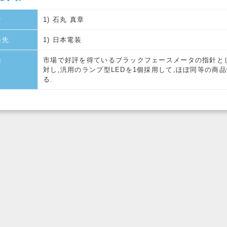
者
1) 石丸 真章
務先
1) 日本電装
録
市場で好評を得ているブラックフェースメータの指針とし
対し,汎用のランプ型LEDを1個採用して,ほぼ同等の
る.