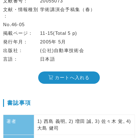
文献番号
20055073
文献・情報種別
学術講演会予稿集（春）
No.46-05
掲載ページ
11-15(Total 5 p)
発行年月
2005年 5月
出版社
(公社)自動車技術会
言語
日本語
カートへ入れる
書誌事項
著者
1) 西島 義明, 2) 増田 誠, 3) 佐々木 覚, 4)
大島 健司