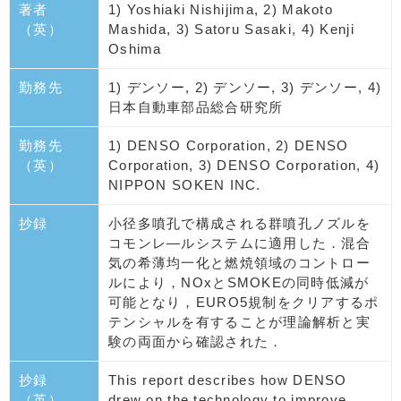
著者
1) Yoshiaki Nishijima, 2) Makoto
（英）
Mashida, 3) Satoru Sasaki, 4) Kenji
Oshima
勤務先
1) デンソー, 2) デンソー, 3) デンソー, 4)
日本自動車部品総合研究所
勤務先
1) DENSO Corporation, 2) DENSO
（英）
Corporation, 3) DENSO Corporation, 4)
NIPPON SOKEN INC.
抄録
小径多噴孔で構成される群噴孔ノズルを
コモンレ―ルシステムに適用した．混合
気の希薄均一化と燃焼領域のコントロー
ルにより，NOxとSMOKEの同時低減が
可能となり，EURO5規制をクリアするポ
テンシャルを有することが理論解析と実
験の両面から確認された．
抄録
This report describes how DENSO
（英）
drew on the technology to improve