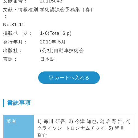
文献番号
20115043
文献・情報種別
学術講演会予稿集（春）
No.31-11
掲載ページ
1-6(Total 6 p)
発行年月
2011年 5月
出版社
(公社)自動車技術会
言語
日本語
カートへ入れる
書誌事項
著者
1) 毎川 研吾, 2) 今津 知也, 3) 岩野 浩, 4)
クライソン トロンナムチャイ, 5) 皆川
裕介