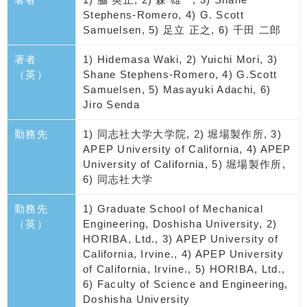
Stephens-Romero, 4) G. Scott
Samuelsen, 5) 足立 正之, 6) 千田 二郎
著者
1) Hidemasa Waki, 2) Yuichi Mori, 3)
（英）
Shane Stephens-Romero, 4) G.Scott
Samuelsen, 5) Masayuki Adachi, 6)
Jiro Senda
勤務先
1) 同志社大学大学院, 2) 堀場製作所, 3)
APEP University of California, 4) APEP
University of California, 5) 堀場製作所,
6) 同志社大学
勤務先
1) Graduate School of Mechanical
（英）
Engineering, Doshisha University, 2)
HORIBA, Ltd., 3) APEP University of
California, Irvine., 4) APEP University
of California, Irvine., 5) HORIBA, Ltd.,
6) Faculty of Science and Engineering,
Doshisha University