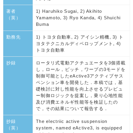
著者
1) Haruhiko Sugai, 2) Akihito
（英）
Yamamoto, 3) Ryo Kanda, 4) Shuichi
Buma
勤務先
1) トヨタ自動車, 2) アイシン精機, 3) ト
ヨタテクニカルディベロップメント, 4)
トヨタ自動車
抄録
ロータリ式電動アクチュエータを3個搭載
し，ロール，ピッチ，ワープの3モードを
制御可能としたeActive3アクティブサス
ペンション車を開発した．本稿では，基
礎検討に対し性能を向上させるプレビュ
ー制御ロジックを提案し，乗り心地性能
及び消費エネルギ性能等を検証したの
で，その結果について報告する．
抄録
The electriic active suspension
（英）
system, named eActive3, is equipped