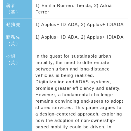
著者
1) Emilia Romero Tienda, 2) Adrià
（英）
Ferrer
勤務先
1) Applus+ IDIADA, 2) Applus+ IDIADA
勤務先
1) Applus+ IDIADA, 2) Applus+ IDIADA
（英）
抄録
In the quest for sustainable urban
（英）
mobility, the need to differentiate
between urban and long-distance
vehicles is being realized.
Digitalization and ADAS systems,
promise greater efficiency and safety.
However, a fundamental challenge
remains convincing end-users to adopt
shared services. This paper argues for
a design-centered approach, exploring
how the adoption of non-ownership-
based mobility could be driven. In