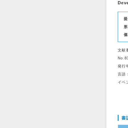
Deve
提
形
価
文献
No.8
発行
言語
イベ
書