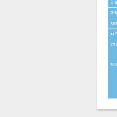
著
著
勤
勤
抄
抄