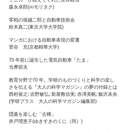
森永卓郎(㈲モリタク)
零戦の堀越二郎と自動車技術会
鈴木真二(東京大学大学院)
マンガにおける自動車表現の変遷
菅谷 充(京都精華大学)
70 年前に誕生した電気自動車「たま」
当摩節夫
教育分野で70 年。学研のものづくりと科学の楽し
さを伝える『大人の科学マガジン』の夢の付録とは
西村俊之; 吉野敏弘; 新屋敷信美; 赤澤美帆; 飯沢未央
(学研プラス 大人の科学マガジン編集部)
隠遁を楽しむ「古稀」
井戸理恵子(ゆきすきのくに（同）)