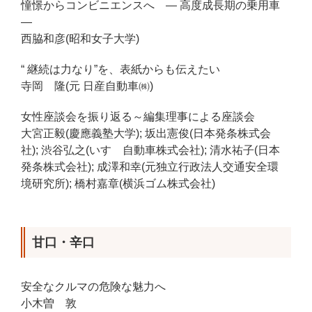
憧憬からコンビニエンスへ ― 高度成長期の乗用車
―
西脇和彦(昭和女子大学)
“ 継続は力なり”を、表紙からも伝えたい
寺岡 隆(元 日産自動車㈱)
女性座談会を振り返る～編集理事による座談会
大宮正毅(慶應義塾大学); 坂出憲俊(日本発条株式会
社); 渋谷弘之(いすゞ自動車株式会社); 清水祐子(日本
発条株式会社); 成澤和幸(元独立行政法人交通安全環
境研究所); 橋村嘉章(横浜ゴム株式会社)
甘口・辛口
安全なクルマの危険な魅力へ
小木曽 敦