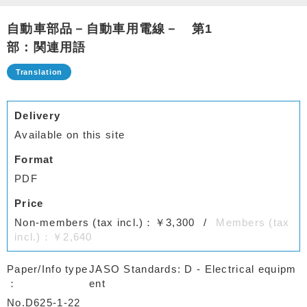
自動車部品－自動車用電線－ 第1
部：関連用語
Delivery
Available on this site
Format
PDF
Price
Non-members (tax incl.)：￥3,300
Members (tax
incl.)：￥2,640
Paper/Info type
JASO Standards: D - Electrical equipm
ent
No.D625-1-22