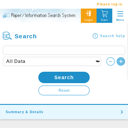
Please log in
Menu
Login
Cart
Search
Search help
Search
Reset
Summary & Details