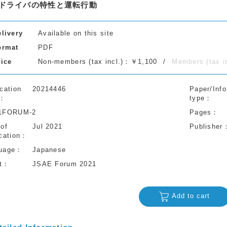
ドライバの特性と運転行動
elivery
Available on this site
ormat
PDF
rice
Non-members (tax incl.)：￥1,100
Members (tax 
cation
20214446
Paper/Info
type
1FORUM-2
Pages
 of
Jul 2021
Publisher
cation
uage
Japanese
t
JSAE Forum 2021
Add to cart