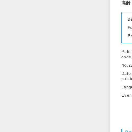
高齢
D
F
P
Publi
code
No.2
Date
publi
Lang
Even