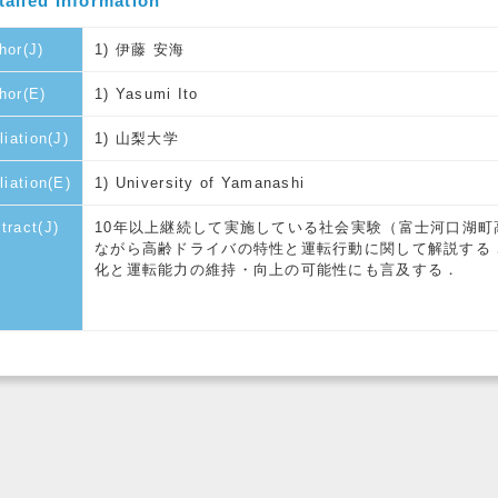
tailed Information
hor(J)
1) 伊藤 安海
hor(E)
1) Yasumi Ito
liation(J)
1) 山梨大学
iliation(E)
1) University of Yamanashi
tract(J)
10年以上継続して実施している社会実験（富士河口湖
ながら高齢ドライバの特性と運転行動に関して解説する
化と運転能力の維持・向上の可能性にも言及する．