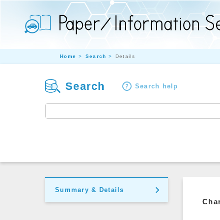
Home
Search
Details
Search
Search help
Summary & Details
Char