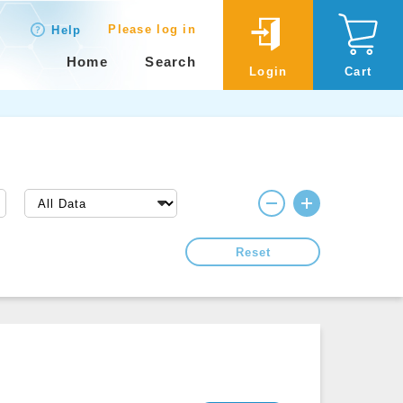
Please log in
Help
Home
Search
Login
Cart
Reset