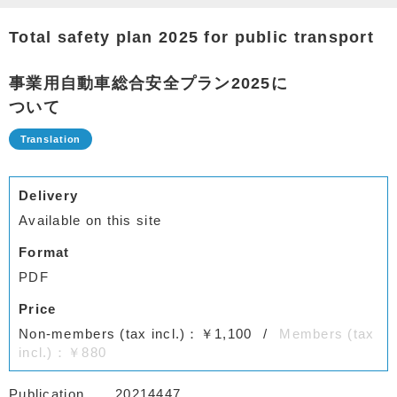
Total safety plan 2025 for public transport
事業用自動車総合安全プラン2025に
ついて
Delivery
Available on this site
Format
PDF
Price
Non-members (tax incl.)：￥1,100
Members (tax
incl.)：￥880
Publication
20214447