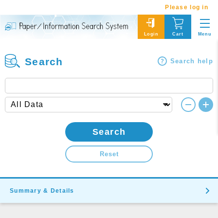
Please log in
Menu
Login
Cart
Search
Search help
Search
Reset
Summary & Details