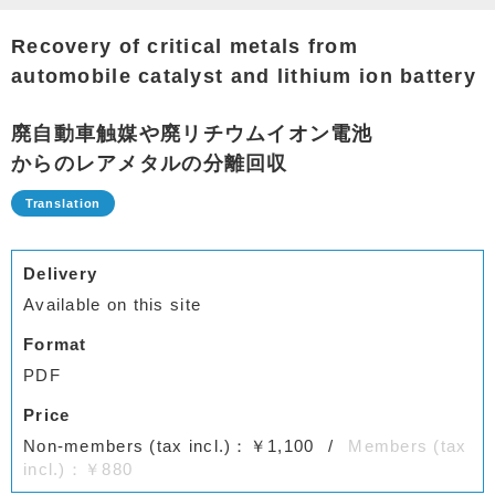
Recovery of critical metals from
automobile catalyst and lithium ion battery
廃自動車触媒や廃リチウムイオン電池
からのレアメタルの分離回収
Delivery
Available on this site
Format
PDF
Price
Non-members (tax incl.)：￥1,100
Members (tax
incl.)：￥880