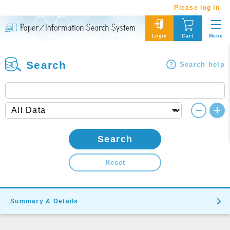
Please log in
Menu
Login
Cart
Search
Search help
Search
Reset
Summary & Details