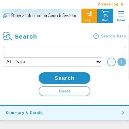
Please log in
Menu
Login
Cart
Search
Search help
Search
Reset
Summary & Details