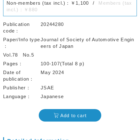
Non-members (tax incl.)：￥1,100
Members (tax
incl.)：￥880
Publication
20244280
code
Paper/Info type
Journal of Society of Automotive Engin
eers of Japan
Vol.78
No.5
Pages
100-107(Total 8 p)
Date of
May 2024
publication
Publisher
JSAE
Language
Japanese
Add to cart