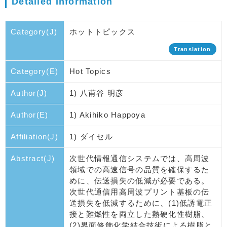
Detailed Information
Category(J)
ホットトピックス
Translation
Category(E)
Hot Topics
Author(J)
1) 八甫谷 明彦
Author(E)
1) Akihiko Happoya
Affiliation(J)
1) ダイセル
Abstract(J)
次世代情報通信システムでは、高周波
領域での高速信号の品質を確保するた
めに、伝送損失の低減が必要である。
次世代通信用高周波プリント基板の伝
送損失を低減するために、(1)低誘電正
接と難燃性を両立した熱硬化性樹脂、
(2)界面修飾化学結合技術による樹脂と