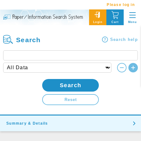
Please log in
Menu
Login
Cart
Search
Search help
Search
Reset
Summary & Details