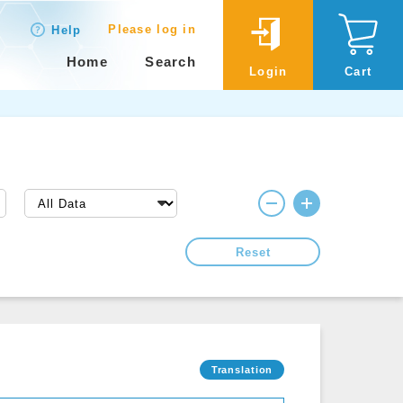
Please log in
Help
Home
Search
Login
Cart
Reset