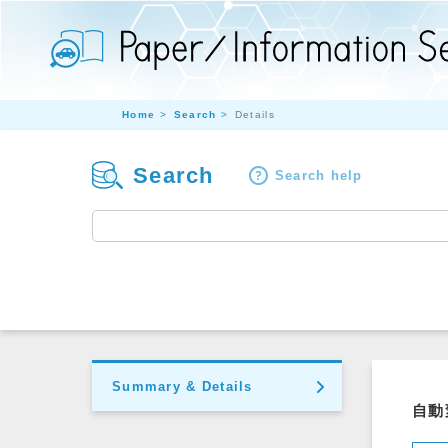
Home
Search
Details
Search
Search help
Summary & Details
自動