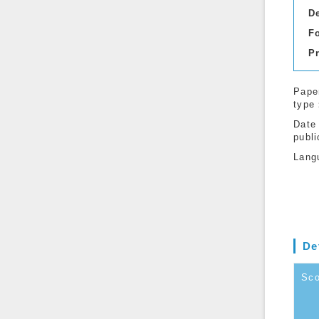
D
F
P
Pape
type
Date
publi
Lang
De
Sc