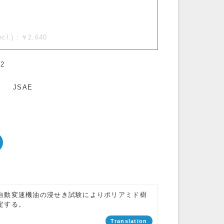
incl.)：￥2,640
22
JSAE
自動変速機油の浸せき試験によりポリアミド樹
定する。
Translation