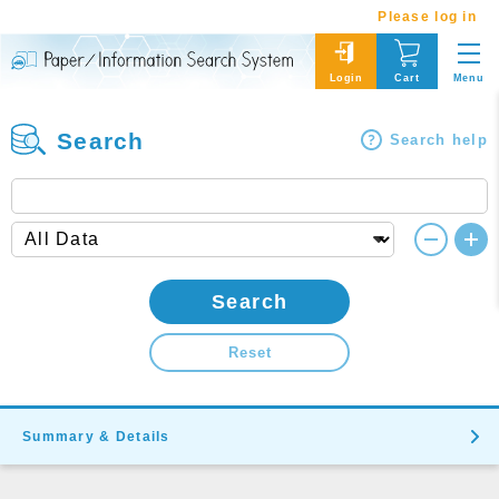
Please log in
Menu
Login
Cart
Search
Search help
Search
Reset
Summary & Details