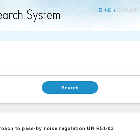
日本語
ENGLISH
Search
oach to pass-by noise regulation UN R51-03