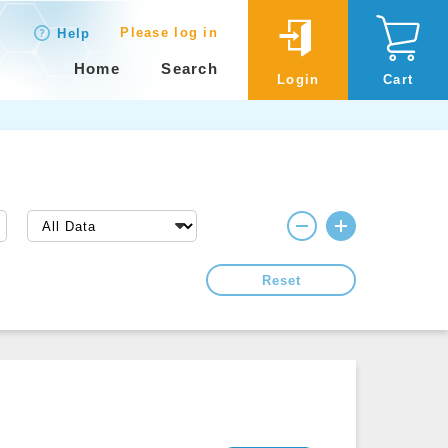
Please log in
Help
Home
Search
Login
Cart
Reset