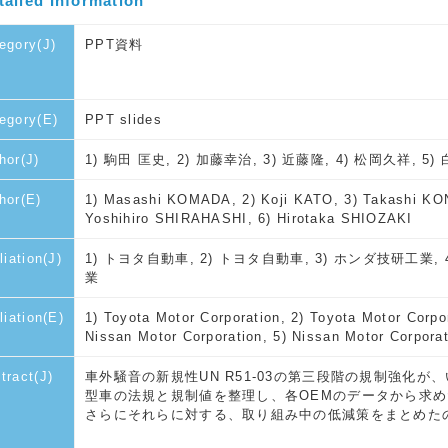
tailed Information
egory(J)
PPT資料
egory(E)
PPT slides
hor(J)
1) 駒田 匡史, 2) 加藤幸治, 3) 近藤隆, 4) 松岡久祥, 5
hor(E)
1) Masashi KOMADA, 2) Koji KATO, 3) Takashi K
Yoshihiro SHIRAHASHI, 6) Hirotaka SHIOZAKI
liation(J)
1) トヨタ自動車, 2) トヨタ自動車, 3) ホンダ技研工業, 
業
iliation(E)
1) Toyota Motor Corporation, 2) Toyota Motor Corpo
Nissan Motor Corporation, 5) Nissan Motor Corporat
tract(J)
車外騒音の新規性UN R51-03の第三段階の規制強化が
型車の法規と規制値を整理し、各OEMのデータから求
さらにそれらに対する、取り組み中の低減策をまとめた