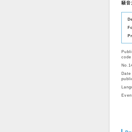
騒音
D
F
P
Publi
code
No.1
Date
publi
Lang
Even