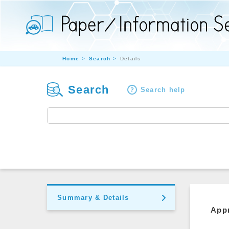
Home
Search
Details
Search
Search help
Summary & Details
Appr