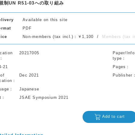
規制UN R51-03への取り組み
elivery
Available on this site
ormat
PDF
rice
Non-members (tax incl.)：￥1,100
Members (tax 
cation
20217005
Paper/Info
type
4-21
Pages
 of
Dec 2021
Publisher
cation
uage
Japanese
t
JSAE Symposium 2021
Add to cart