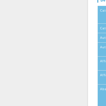
De
Cat
Cat
Aut
Aut
Affi
Aff
Abs