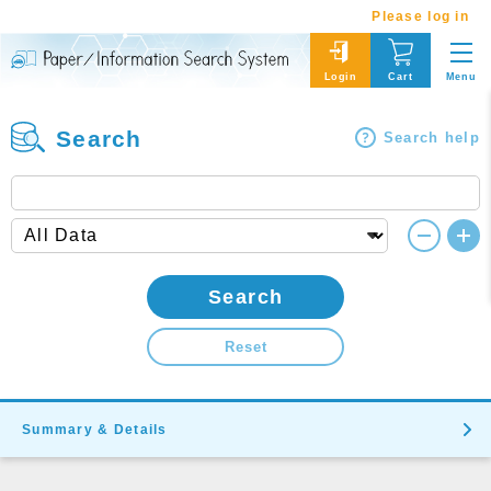
Please log in
Menu
Login
Cart
Search
Search help
Search
Reset
Summary & Details