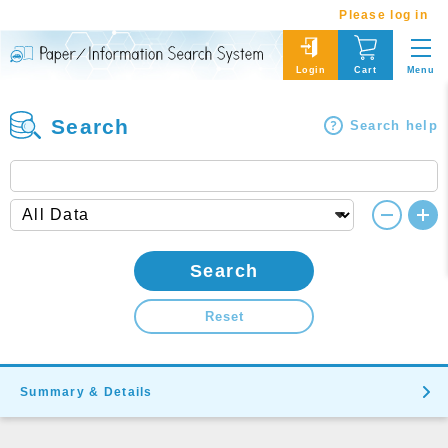
Please log in
Menu
Login
Cart
Search
Search help
Search
Reset
Summary & Details