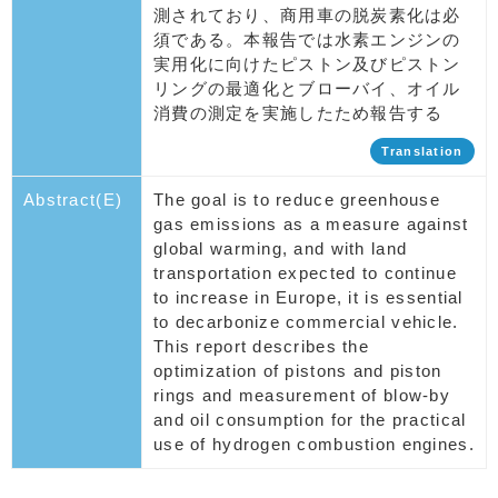
測されており、商用車の脱炭素化は必
須である。本報告では水素エンジンの
実用化に向けたピストン及びピストン
リングの最適化とブローバイ、オイル
消費の測定を実施したため報告する
Translation
Abstract(E)
The goal is to reduce greenhouse
gas emissions as a measure against
global warming, and with land
transportation expected to continue
to increase in Europe, it is essential
to decarbonize commercial vehicle.
This report describes the
optimization of pistons and piston
rings and measurement of blow-by
and oil consumption for the practical
use of hydrogen combustion engines.