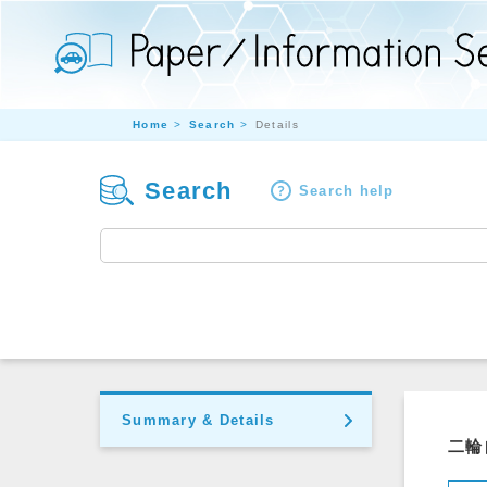
Home
Search
Details
Search
Search help
Summary & Details
二輪