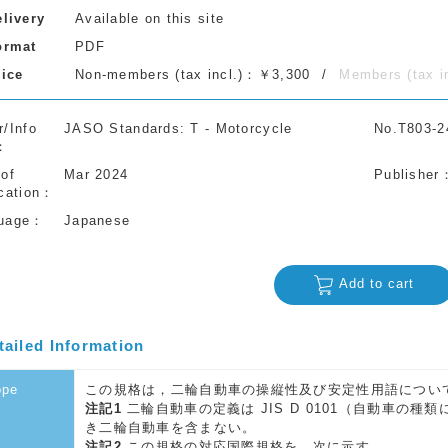
elivery
Available on this site
ormat
PDF
rice
Non-members (tax incl.)：￥3,300
Members (tax 
r/Info
JASO Standards: T - Motorcycle
No.T803-2
 of
Mar 2024
Publisher
cation
uage
Japanese
Add to cart
tailed Information
ope
この規格は，二輪自動車の操縦性及び安定性用語につい
注記1
二輪自動車の定義は JIS D 0101（自動車の種
き二輪自動車を含まない。
注記2
この規格の対応国際規格を，次に示す。