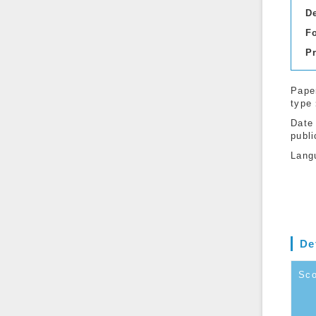
D
F
P
Pape
type
Date
publi
Lang
De
Sc