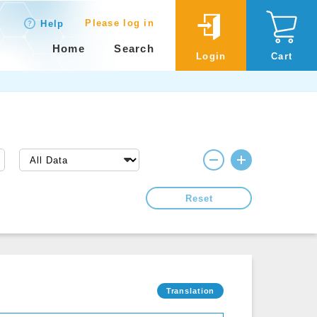
Please log in
Help
Home
Search
Login
Cart
Reset