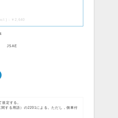
incl.)：￥2,640
4
JSAE
て規定する。
類に関する用語）の2201による。ただし，側車付