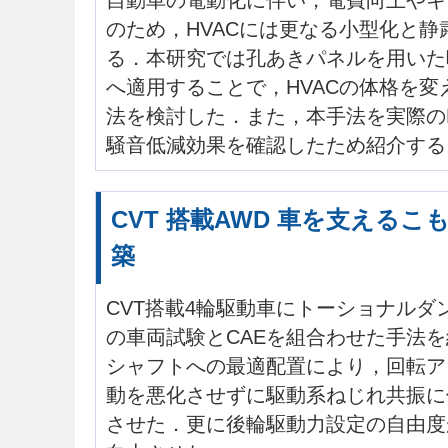
自動車の電動化に伴い，電費向上やキ
のため，HVACには更なる小型化と静
る．本研究では孔あきパネルを用いた
へ適用することで，HVACの体格を
法を検討した．また，本手法を実際の
騒音低減効果を確認したため紹介する
CVT 搭載AWD 車を支える
築
CVT搭載4輪駆動車にトーショナルダ
の車両試験とCAEを組合わせた手法
シャフトへの最適配置により，回転ア
動を悪化させずに駆動系ねじれ共振に伴
させた．更に後輪駆動力設定の自由度