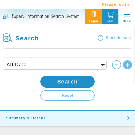
Please log in
Menu
Login
Cart
Search
Search help
Search
Reset
Summary & Details