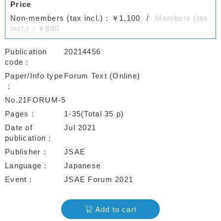
Price
Non-members (tax incl.)：￥1,100
Members (tax
incl.)：￥880
Publication
20214456
code
Paper/Info type
Forum Text (Online)
No.21FORUM-5
Pages
1-35(Total 35 p)
Date of
Jul 2021
publication
Publisher
JSAE
Language
Japanese
Event
JSAE Forum 2021
Add to cart