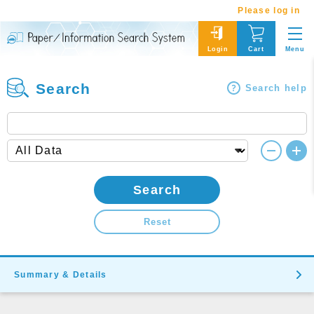
Please log in
Menu
Login
Cart
Search
Search help
Search
Reset
Summary & Details