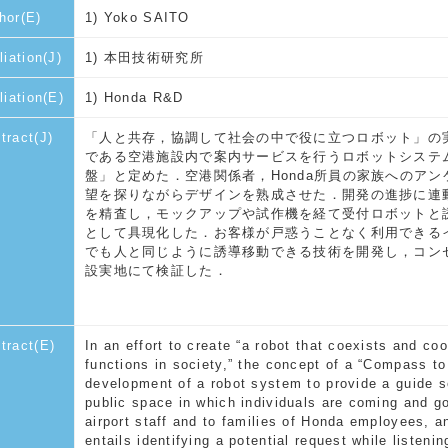
hor(E)
1) Yoko SAITO
liation(J)
1) 本田技術研究所
iliation(E)
1) Honda R&D
tract(J)
「人と共存，協調して社会の中で役に立つロボット」の
である空港施設内で案内サービスを行うロボットシステ
盤」と定めた．空港関係者，Honda所員の家族へのア
望を探りながらデザインを熟成させた．開発の進捗に連
を精査し，モックアップや試作機を経て受付ロボットと
として具現化した．お客様が戸惑うことなく利用できる
でも人と同じように誘導移動できる技術を開発し，コン
設実地にて検証した．
tract(E)
In an effort to create “a robot that coexists and c
functions in society,” the concept of a “Compass t
development of a robot system to provide a guide se
public space in which individuals are coming and g
airport staff and to families of Honda employees, an
entails identifying a potential request while listeni