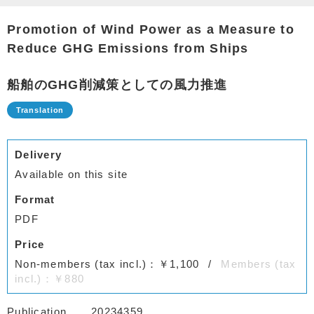
Promotion of Wind Power as a Measure to
Reduce GHG Emissions from Ships
船舶のGHG削減策としての風力推進
Delivery
Available on this site
Format
PDF
Price
Non-members (tax incl.)：￥1,100
Members (tax
incl.)：￥880
Publication
20234359