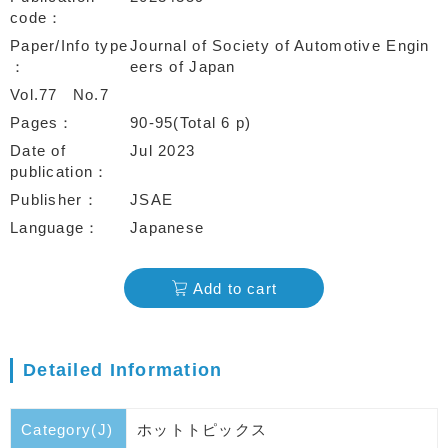
code
Paper/Info type
Journal of Society of Automotive Engin
eers of Japan
Vol.77
No.7
Pages
90-95(Total 6 p)
Date of
Jul 2023
publication
Publisher
JSAE
Language
Japanese
Add to cart
Detailed Information
Category(J)
ホットトピックス