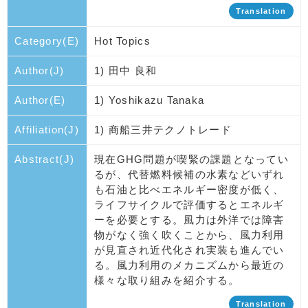
Translation
Category(E)
Hot Topics
Author(J)
1) 田中 良和
Author(E)
1) Yoshikazu Tanaka
Affiliation(J)
1) 商船三井テクノトレード
Abstract(J)
現在GHG問題が喫緊の課題となってい
るが、代替燃料候補の水素などいずれ
も石油と比べエネルギー密度が低く、
ライフサイクルで評価するとエネルギ
ーを必要とする。風力は外洋では障害
物がなく強く吹くことから、風力利用
が見直され近代化され実装も進んでい
る。風力利用のメカニズムから最近の
様々な取り組みを紹介する。
Translation