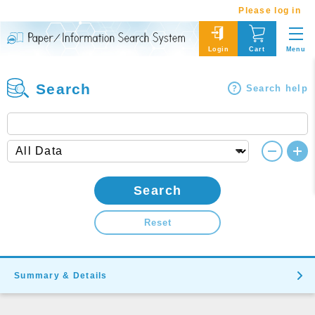
Please log in
Menu
Login
Cart
Search
Search help
Search
Reset
Summary & Details