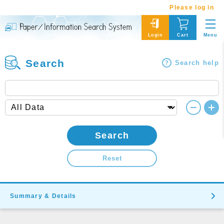
Please log in
Menu
Login
Cart
Search
Search help
Search
Reset
Summary & Details