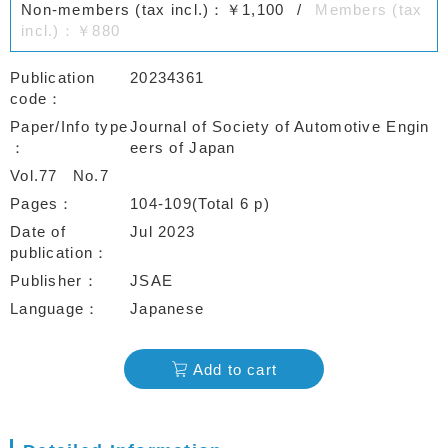
Non-members (tax incl.)：￥1,100
Members (tax
incl.)：￥880
Publication
20234361
code
Paper/Info type
Journal of Society of Automotive Engin
eers of Japan
Vol.77
No.7
Pages
104-109(Total 6 p)
Date of
Jul 2023
publication
Publisher
JSAE
Language
Japanese
Add to cart