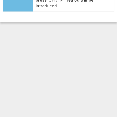
press CFRTP method will be
introduced.