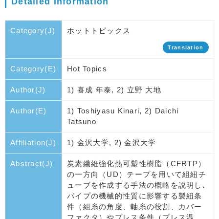
Detailed Information
Category(J)
ホットトピックス
Translation
Category(E)
Hot Topics
Author(J)
1) 喜成 年泰, 2) 立野 大地
Author(E)
1) Toshiyasu Kinari, 2) Daichi
Tatsuno
Affiliation(J)
1) 金沢大学, 2) 金沢大学
Abstract(J)
炭素繊維強化熱可塑性樹脂（CFRTP）
の一方向（UD）テープを用いて組紐チ
ューブを作成する手法の概略を説明し､
パイプの機械的性質に影響する製紐条
件（組糸の角度、軸糸の役割、カバー
ファクタ）やプレス条件（プレス温