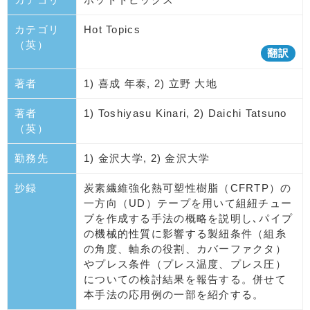
カテゴリ
Hot Topics
（英）
翻訳
著者
1) 喜成 年泰, 2) 立野 大地
著者
1) Toshiyasu Kinari, 2) Daichi Tatsuno
（英）
勤務先
1) 金沢大学, 2) 金沢大学
抄録
炭素繊維強化熱可塑性樹脂（CFRTP）の
一方向（UD）テープを用いて組紐チュー
ブを作成する手法の概略を説明し､パイプ
の機械的性質に影響する製紐条件（組糸
の角度、軸糸の役割、カバーファクタ）
やプレス条件（プレス温度、プレス圧）
についての検討結果を報告する。併せて
本手法の応用例の一部を紹介する。