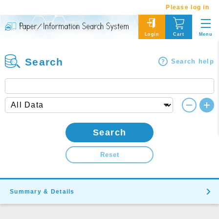
Please log in
Menu
Login
Cart
Search
Search help
Search
Reset
Summary & Details