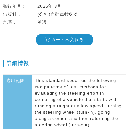
発行年月
2025年 3月
出版社
(公社)自動車技術会
言語
英語
カートへ入れる
詳細情報
適用範囲
This standard specifies the following
two patterns of test methods for
evaluating the steering effort in
cornering of a vehicle that starts with
running straight at a low speed, turning
the steering wheel (turn-in), going
along a corner, and then returning the
steering wheel (turn-out).