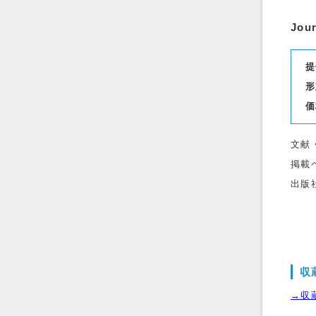
Jour
提
形
価
文献
掲載
出版
収
→収