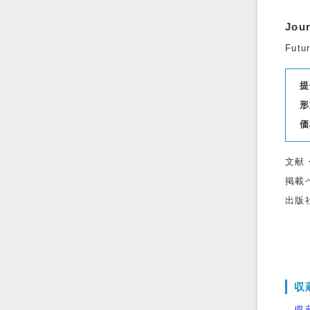
Jour
Futu
提
形
価
文献
掲載
出版
収
→収