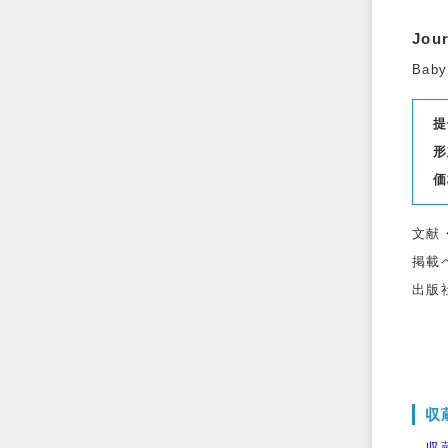
Jour
Baby
提
形
価
文献
掲載
出版
収
→収