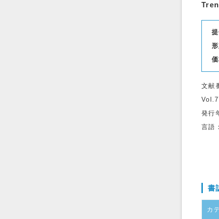
Tren
提
形
価
文献
Vol.
発行
言語
書
カ