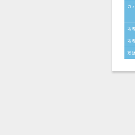
カ
著
著
勤