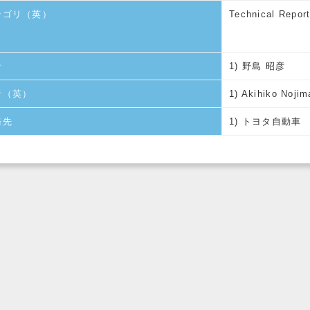
テゴリ（英）
Technical Repor
者
1) 野島 昭彦
者（英）
1) Akihiko Nojim
務先
1) トヨタ自動車