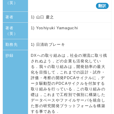
（英）
翻訳
著者
1) 山口 慶之
著者
1) Yoshiyuki Yamaguchi
（英）
勤務先
1) 日清紡ブレーキ
抄録
DXへの取り組みは，社会の潮流に取り残
されぬよう，どの企業も活発化してい
る．我々の取り組みは，開発効率の最大
化を目指して，これまでの設計・試作・
評価・考察の開発PDCAサイクルに，デ
ータ駆動型のPDCAサイクルを付加する
取り組みを行っている．この取り組みの
礎は，これまで工程別で個別に構築した
データベースやファイルサーバを統合し
た形の研究開発プラットフォームを構築
する事である．