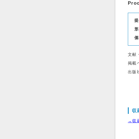
Pro
提
形
価
文献
掲載
出版
収
→収