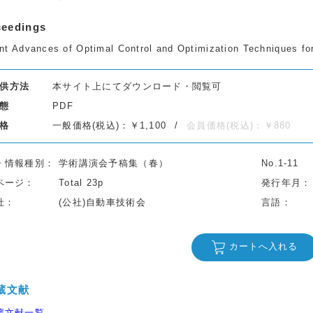
ceedings
nt Advances of Optimal Control and Optimization Techniques fo
供方法
本サイト上にてダウンロード・閲覧可
態
PDF
格
一般価格(税込)：￥1,100
会員価格(税込)：￥880
・情報種別
学術講演会予稿集（春）
No.1-11
ページ
Total 23p
発行年月
社
(公社)自動車技術会
言語
カートへ入れる
蔵文献
蔵文献一覧