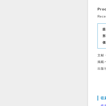
Pro
Rece
提
形
価
文献
掲載
出版
収
→収