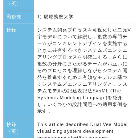
（英）
勤務先
1) 慶應義塾大学
抄録
システム開発プロセスを可視化した二元V
字モデルについて解説し，複数の専門チ
ームがコンカレントデザインを実施する
ときに共有するべきシステムズエンジニ
アリングプロセスを明確にする．さらに
複数の分野にまたがるチームがお互いに
そのプロセスを理解しながらシステム開
発を推進するために有効なモデルに基づ
くシステムズエンジニアリングと，シス
テムモデルの記述表記法SysML (The
Systems Modeling Language)を紹介
し，いくつかの設計問題への適用事例を
示す．
抄録
This article describes Dual Vee Model
（英）
visualizing system development
process and clarifies systems