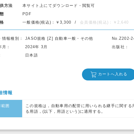
供方法
本サイト上にてダウンロード・閲覧可
態
PDF
格
一般価格(税込)：￥3,300
会員価格(税込)：￥2,640
・情報種別
JASO規格 [Z] 自動車一般・その他
No.Z202-2
年月
2024年 3月
出版社
日本語
カートへ入れる
細情報
用範囲
この規格は，自動車用の配管に用いられる継手に関する
る用語，(以下，用語という)に適用する。