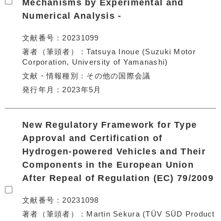
Mechanisms by Experimental and
Numerical Analysis -
文献番号
20231099
著者（筆頭者）
Tatsuya Inoue (Suzuki Motor
Corporation, University of Yamanashi)
文献・情報種別
その他の国際会議
発行年月
2023年5月
New Regulatory Framework for Type
Approval and Certification of
Hydrogen-powered Vehicles and Their
Components in the European Union
After Repeal of Regulation (EC) 79/2009
文献番号
20231098
著者（筆頭者）
Martin Sekura (TÜV SÜD Product