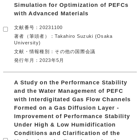
Simulation for Optimization of PEFCs
with Advanced Materials
文献番号
20231100
著者（筆頭者）
Takahiro Suzuki (Osaka
University)
文献・情報種別
その他の国際会議
発行年月
2023年5月
A Study on the Performance Stability
and the Water Management of PEFC
with Interdigitated Gas Flow Channels
Formed on a Gas Diffusion Layer -
Improvement of Performance Stability
Under High & Low Humidification
Conditions and Clarification of the