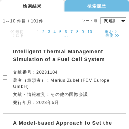
検索結果
検索履歴
1～10
件目 /
101
件
ソート順
最初
1
2
3
4
5
6
7
8
9
10
進む
戻る
...
最後
Intelligent Thermal Management
Simulation of a Fuel Cell System
文献番号
20231104
著者（筆頭者）
Marius Zubel (FEV Europe
GmbH)
文献・情報種別
その他の国際会議
発行年月
2023年5月
A Model-based Approach to Set the